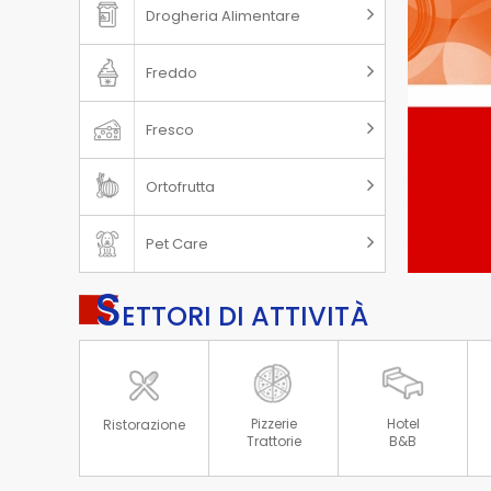
Drogheria Alimentare
Freddo
Fresco
Ortofrutta
Pet Care
S
ETTORI DI ATTIVITÀ
Hotel
Pizzerie
Ristorazione
B&B
Trattorie