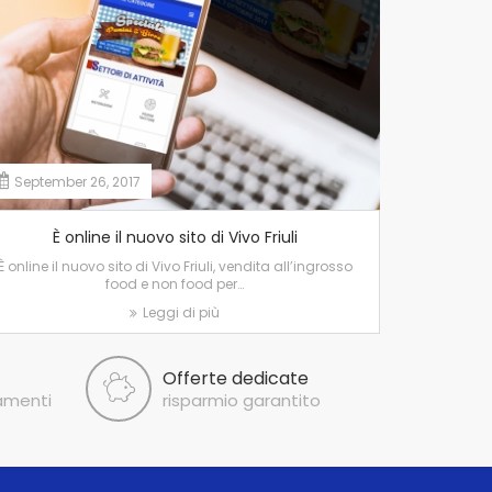
September 26, 2017
È online il nuovo sito di Vivo Friuli
È online il nuovo sito di Vivo Friuli, vendita all’ingrosso
food e non food per…
Leggi di più
Offerte dedicate
amenti
risparmio garantito