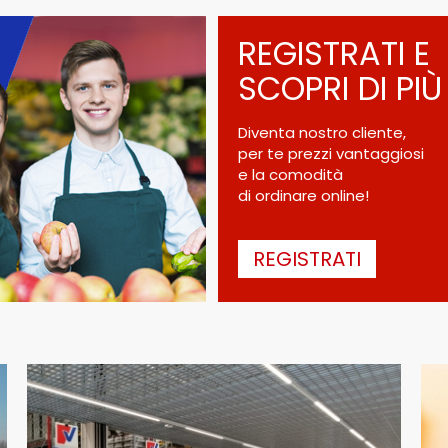
REGISTRATI E
SCOPRI DI PIÙ
Diventa nostro cliente,
per te prezzi vantaggiosi
e la comodità
di ordinare online!
REGISTRATI