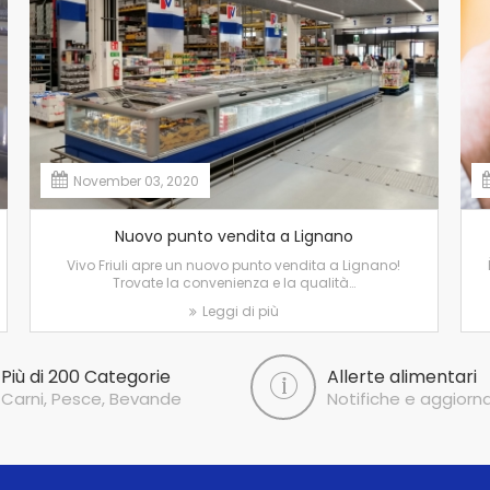
November 03, 2020
Nuovo punto vendita a Lignano
Vivo Friuli apre un nuovo punto vendita a Lignano!
Trovate la convenienza e la qualità…
Leggi di più
Più di 200 Categorie
Allerte alimentari
Carni, Pesce, Bevande
Notifiche e aggiorn