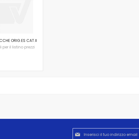
CCHE ORIG.ES CAT.II
per il listino prezzi
Iscriviti
alla