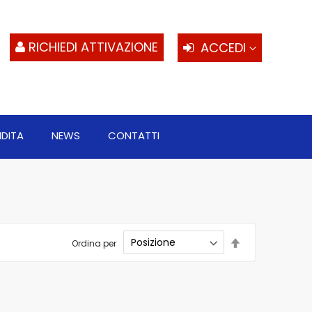
S
al
c
RICHIEDI ATTIVAZIONE
ACCEDI
NDITA
NEWS
CONTATTI
Imposta
Ordina per
la
direzione
decrescente