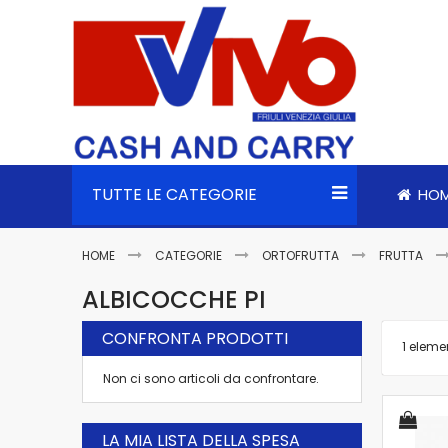
TUTTE LE CATEGORIE
HO
HOME
CATEGORIE
ORTOFRUTTA
FRUTTA
ALBICOCCHE PI
CONFRONTA PRODOTTI
1
eleme
Non ci sono articoli da confrontare.
LA MIA LISTA DELLA SPESA