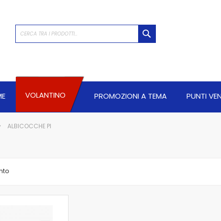
CERCA
VOLANTINO
ME
PROMOZIONI A TEMA
PUNTI VE
ALBICOCCHE PI
nto