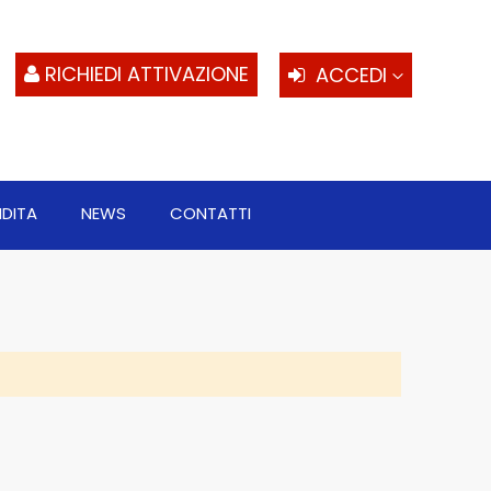
S
al
c
RICHIEDI ATTIVAZIONE
ACCEDI
NDITA
NEWS
CONTATTI