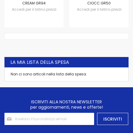
CREAM GR94
CIOCC.GR50
Accedi per il listino prezzi
Accedi per il listino prezzi
LA MIA LISTA DELLA SPESA
Non ci sono articoli nella lista della spesa.
ISCRIVITI ALLA NOSTRA NEWSLETTER
per aggiornamenti, news e offerte!
Iscriviti
ISCRIVITI
alla
nostra
Newsletter: