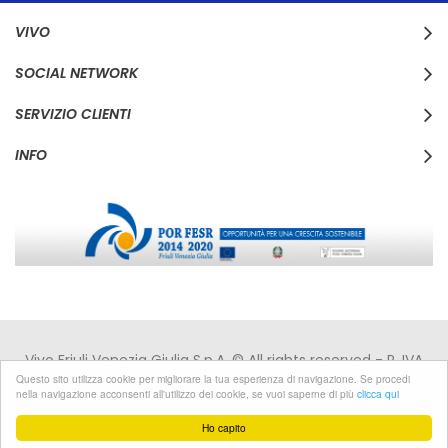
VIVO
SOCIAL NETWORK
SERVIZIO CLIENTI
INFO
Vivo Friuli Venezia Giulia S.p.A. © All rights reserved - P. IVA
IT00168110310 - C.F. 00168110310 -
Privacy
|
Cookies
Questo sito utilizza cookie per migliorare la tua esperienza di navigazione. Se procedi
nella navigazione acconsenti all'utilizzo dei cookie, se vuoi saperne di più
clicca qui
Developed by Pixel
Ho capito