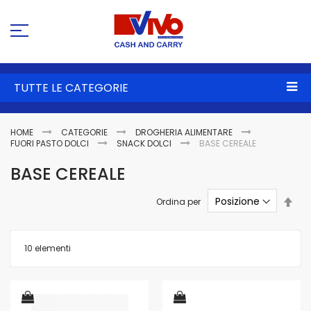
Sa
al
co
TUTTE LE CATEGORIE
HOME
CATEGORIE
DROGHERIA ALIMENTARE
FUORI PASTO DOLCI
SNACK DOLCI
BASE CEREALE
BASE CEREALE
Imp
Ordina per
la
dire
dec
10
elementi