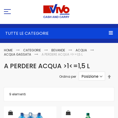
Sa
al
co
TUTTE LE CATEGORIE
HOME
CATEGORIE
BEVANDE
ACQUA
ACQUA GASSATA
A PERDERE ACQUA >1<=1,5 L
A PERDERE ACQUA >1<=1,5 L
Imp
Ordina per
la
dire
dec
9
elementi