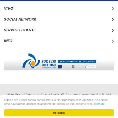
VIVO
SOCIAL NETWORK
SERVIZIO CLIENTI
INFO
Vivo Friuli Venezia Giulia S.p.A. © All rights reserved - P. IVA
IT00168110310 - C.F. 00168110310 -
Privacy
|
Cookies
Questo sito utilizza cookie per migliorare la tua esperienza di navigazione. Se procedi
nella navigazione acconsenti all'utilizzo dei cookie, se vuoi saperne di più
clicca qui
Developed by Pixel
Ho capito