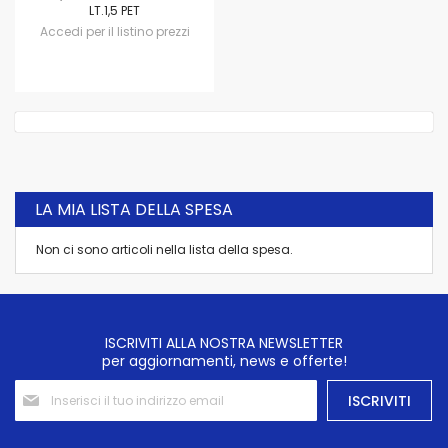
LT.1,5 PET
Accedi per il listino prezzi
LA MIA LISTA DELLA SPESA
Non ci sono articoli nella lista della spesa.
ISCRIVITI ALLA NOSTRA NEWSLETTER
per aggiornamenti, news e offerte!
Iscriviti
ISCRIVITI
alla
nostra
Newsletter: