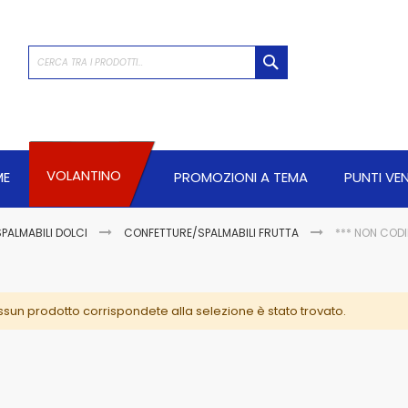
CERCA
VOLANTINO
ME
PROMOZIONI A TEMA
PUNTI VE
SPALMABILI DOLCI
CONFETTURE/SPALMABILI FRUTTA
*** NON CODI
sun prodotto corrispondete alla selezione è stato trovato.