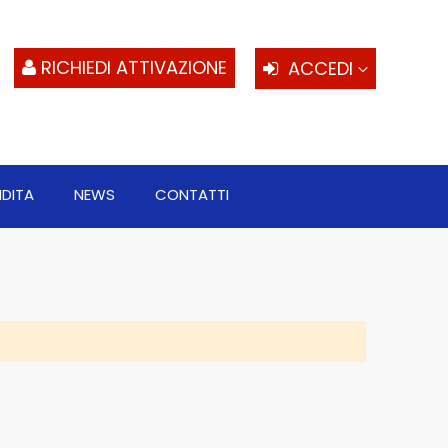
S
al
c
RICHIEDI ATTIVAZIONE
ACCEDI
NDITA
NEWS
CONTATTI