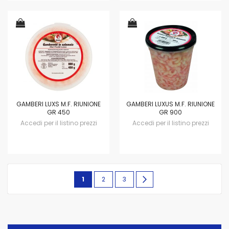
GAMBERI LUXS M.F. RIUNIONE
GAMBERI LUXUS M.F. RIUNIONE
GR 450
GR 900
Accedi per il listino prezzi
Accedi per il listino prezzi
Pagina
Attualmente
Pagina
Pagina
Pagina
avanti
1
2
3
stai
leggendo
la