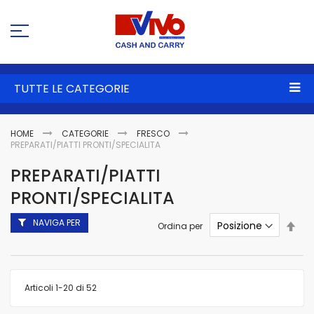
Sa
al
co
TUTTE LE CATEGORIE
HOME
CATEGORIE
FRESCO
PREPARATI/PIATTI PRONTI/SPECIALITA
PREPARATI/PIATTI
PRONTI/SPECIALITA
NAVIGA PER
Imp
Ordina per
la
dire
dec
Articoli
1
-
20
di
52