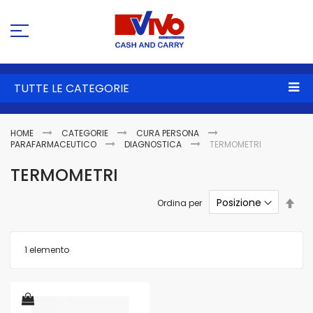
Sa
al
co
TUTTE LE CATEGORIE
HOME
CATEGORIE
CURA PERSONA
PARAFARMACEUTICO
DIAGNOSTICA
TERMOMETRI
TERMOMETRI
Imp
Ordina per
la
dire
dec
1
elemento