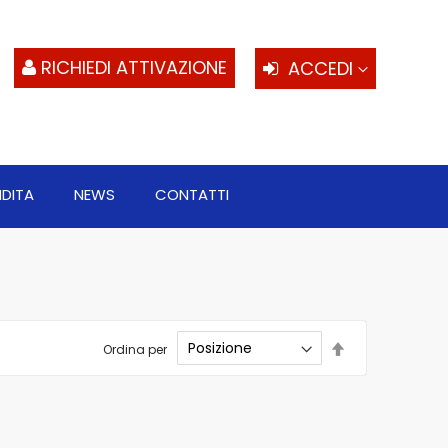
S
al
c
RICHIEDI ATTIVAZIONE
ACCEDI
NDITA
NEWS
CONTATTI
Imposta
Ordina per
la
direzione
decrescente