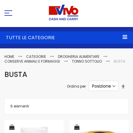
Sa
al
co
TUTTE LE CATEGORIE
HOME
CATEGORIE
DROGHERIA ALIMENTARE
CONSERVE ANIMALI E FORMAGGI
TONNO SOTTOLIO
BUSTA
BUSTA
Imp
Ordina per
la
dire
dec
6
elementi