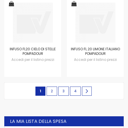
INFUSO FL20 CIELO DI STELLE
INFUSO FL.20 LIMONE ITALIANO
POMPADOUR
POMPADOUR
Accedi per il listino prezzi
Accedi per il listino prezzi
Pagina
Attualmente
Pagina
Pagina
Pagina
Pagina
avanti
1
2
3
4
stai
leggendo
la
LA MIA LISTA DELLA SPESA
pagina