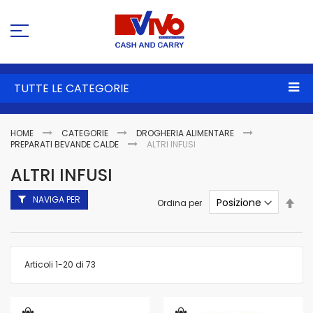
Sa
al
co
TUTTE LE CATEGORIE
HOME
CATEGORIE
DROGHERIA ALIMENTARE
PREPARATI BEVANDE CALDE
ALTRI INFUSI
ALTRI INFUSI
NAVIGA PER
Imp
Ordina per
la
dire
dec
Articoli
1
-
20
di
73