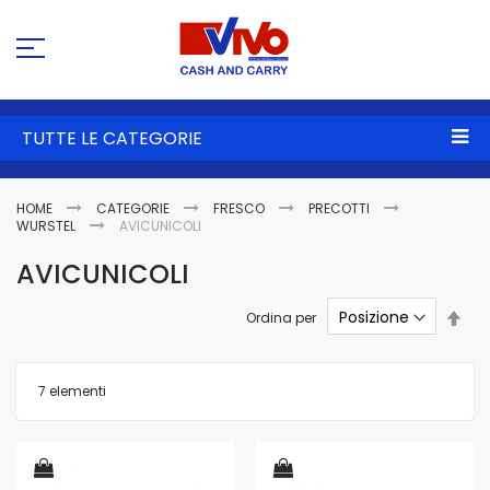
Sa
al
co
TUTTE LE CATEGORIE
HOME
CATEGORIE
FRESCO
PRECOTTI
WURSTEL
AVICUNICOLI
AVICUNICOLI
Imp
Ordina per
la
dire
dec
7
elementi