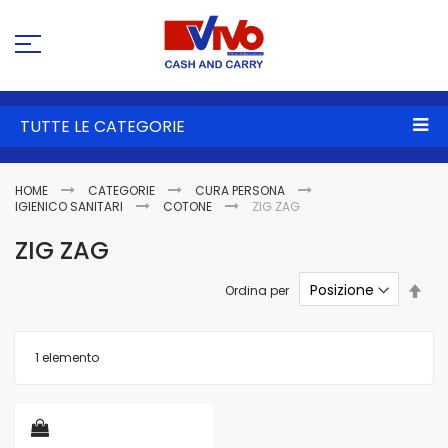
Sa
al
co
TUTTE LE CATEGORIE
HOME
CATEGORIE
CURA PERSONA
IGIENICO SANITARI
COTONE
ZIG ZAG
ZIG ZAG
Imp
Ordina per
la
dire
dec
1
elemento