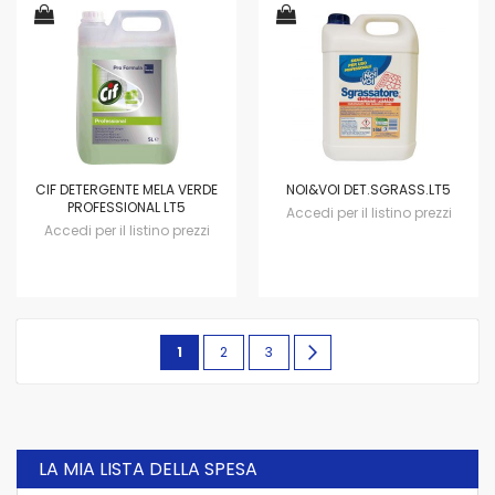
CIF DETERGENTE MELA VERDE
NOI&VOI DET.SGRASS.LT5
PROFESSIONAL LT5
Accedi per il listino prezzi
Accedi per il listino prezzi
Pagina
Attualmente
Pagina
Pagina
Pagina
avanti
1
2
3
stai
leggendo
la
LA MIA LISTA DELLA SPESA
pagina