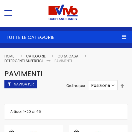
Sa
al
co
TUTTE LE CATEGORIE
HOME
CATEGORIE
CURA CASA
DETERGENTI SUPERFICI
PAVIMENTI
PAVIMENTI
NAVIGA PER
Imp
Ordina per
la
dire
dec
Articoli
1
-
20
di
45