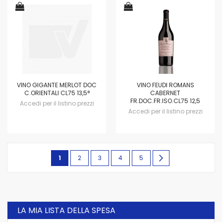
VINO GIGANTE MERLOT DOC
VINO FEUDI ROMANS
C.ORIENTALI CL75 13,5°
CABERNET
FR.DOC.FR.ISO.CL75 12,5
Accedi per il listino prezzi
Accedi per il listino prezzi
Pagina
Attualmente
Pagina
Pagina
Pagina
Pagina
Pagina
avanti
1
2
3
4
5
stai
leggendo
la
LA MIA LISTA DELLA SPESA
pagina