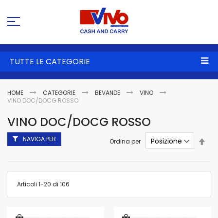
Sa
al
co
TUTTE LE CATEGORIE
HOME
CATEGORIE
BEVANDE
VINO
VINO DOC/DOCG ROSSO
VINO DOC/DOCG ROSSO
NAVIGA PER
Imp
Ordina per
la
dire
dec
Articoli
1
-
20
di
106