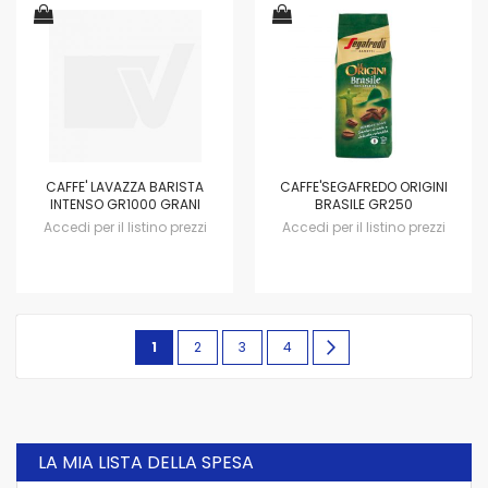
CAFFE' LAVAZZA BARISTA
CAFFE'SEGAFREDO ORIGINI
INTENSO GR1000 GRANI
BRASILE GR250
Accedi per il listino prezzi
Accedi per il listino prezzi
Pagina
Attualmente
Pagina
Pagina
Pagina
Pagina
avanti
1
2
3
4
stai
leggendo
la
LA MIA LISTA DELLA SPESA
pagina