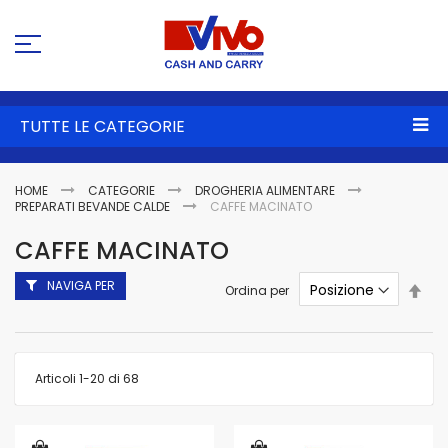
Sa
al
co
TUTTE LE CATEGORIE
HOME
CATEGORIE
DROGHERIA ALIMENTARE
PREPARATI BEVANDE CALDE
CAFFE MACINATO
CAFFE MACINATO
NAVIGA PER
Imp
Ordina per
la
dire
dec
Articoli
1
-
20
di
68