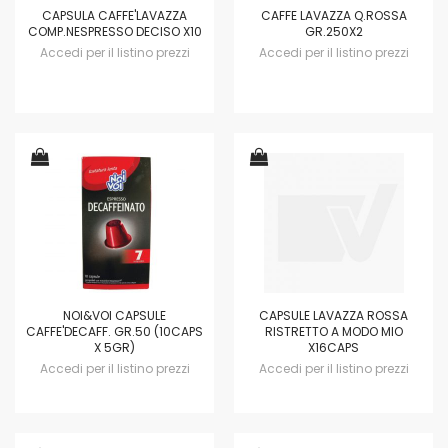
CAPSULA CAFFE'LAVAZZA
CAFFE LAVAZZA Q.ROSSA
COMP.NESPRESSO DECISO X10
GR.250X2
Accedi per il listino prezzi
Accedi per il listino prezzi
NOI&VOI CAPSULE
CAPSULE LAVAZZA ROSSA
CAFFE'DECAFF. GR.50 (10CAPS
RISTRETTO A MODO MIO
X 5GR)
X16CAPS
Accedi per il listino prezzi
Accedi per il listino prezzi