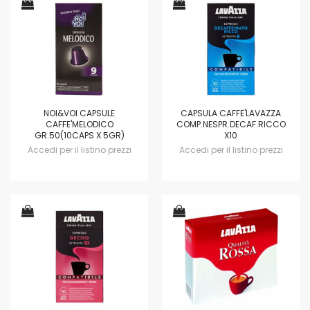
NOI&VOI CAPSULE
CAPSULA CAFFE'LAVAZZA
CAFFE'MELODICO
COMP.NESPR.DECAF.RICCO
GR.50(10CAPS X 5GR)
X10
Accedi per il listino prezzi
Accedi per il listino prezzi