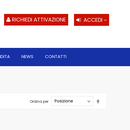
S
al
c
RICHIEDI ATTIVAZIONE
ACCEDI
NDITA
NEWS
CONTATTI
Imposta
Ordina per
la
direzione
decrescente