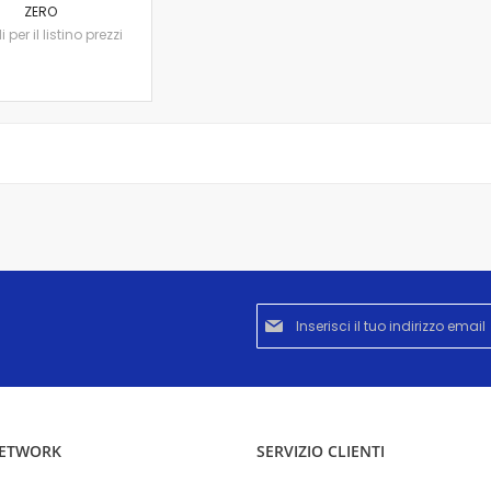
ZERO
per il listino prezzi
Iscriviti
alla
nostra
Newsletter:
NETWORK
SERVIZIO CLIENTI