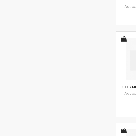
Accedi 
SCIR.M
Accedi 