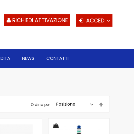
S
al
c
RICHIEDI ATTIVAZIONE
ACCEDI
NDITA
NEWS
CONTATTI
Imposta
Ordina per
la
direzione
decrescente