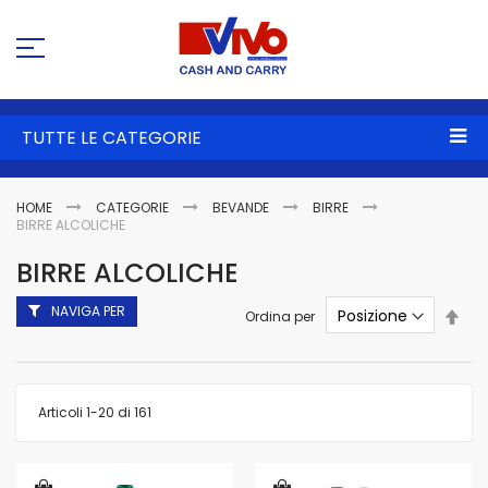
Sa
al
co
TUTTE LE CATEGORIE
HOME
CATEGORIE
BEVANDE
BIRRE
BIRRE ALCOLICHE
BIRRE ALCOLICHE
NAVIGA PER
Imp
Ordina per
la
dire
dec
Articoli
1
-
20
di
161