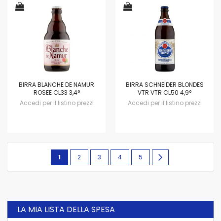
BIRRA BLANCHE DE NAMUR
BIRRA SCHNEIDER BLONDES
ROSEE CL33 3,4°
VTR VTR CL50 4,9°
Accedi per il listino prezzi
Accedi per il listino prezzi
Pagina
Attualmente
Pagina
Pagina
Pagina
Pagina
Pagina
avanti
1
2
3
4
5
stai
leggendo
la
LA MIA LISTA DELLA SPESA
pagina