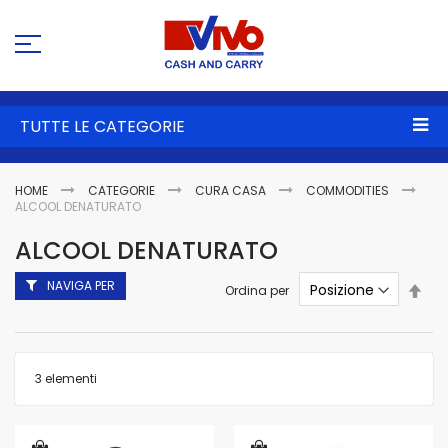
Sa
al
co
TUTTE LE CATEGORIE
HOME
CATEGORIE
CURA CASA
COMMODITIES
ALCOOL DENATURATO
ALCOOL DENATURATO
NAVIGA PER
Imp
Ordina per
la
dire
dec
3
elementi