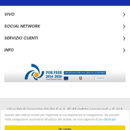
Newsletter:
VIVO
SOCIAL NETWORK
SERVIZIO CLIENTI
INFO
Vivo Friuli Venezia Giulia S.p.A. © All rights reserved - P. IVA
IT00168110310 - C.F. 00168110310 -
Privacy
|
Cookies
Questo sito utilizza cookie per migliorare la tua esperienza di navigazione. Se procedi
nella navigazione acconsenti all'utilizzo dei cookie, se vuoi saperne di più
clicca qui
Developed by Pixel
Ho capito