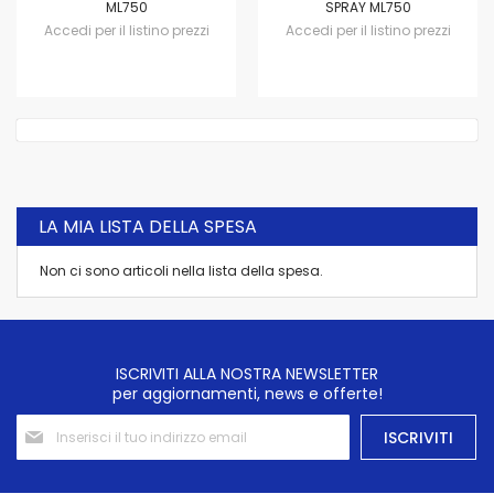
ML750
SPRAY ML750
Accedi per il listino prezzi
Accedi per il listino prezzi
LA MIA LISTA DELLA SPESA
Non ci sono articoli nella lista della spesa.
ISCRIVITI ALLA NOSTRA NEWSLETTER
per aggiornamenti, news e offerte!
Iscriviti
ISCRIVITI
alla
nostra
Newsletter: