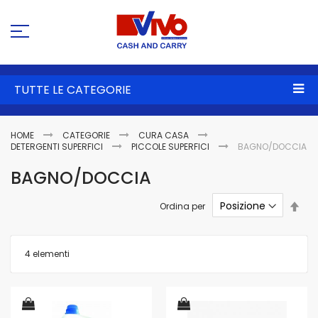
Sa
al
co
TUTTE LE CATEGORIE
HOME
CATEGORIE
CURA CASA
DETERGENTI SUPERFICI
PICCOLE SUPERFICI
BAGNO/DOCCIA
BAGNO/DOCCIA
Imp
Ordina per
la
dire
dec
4
elementi