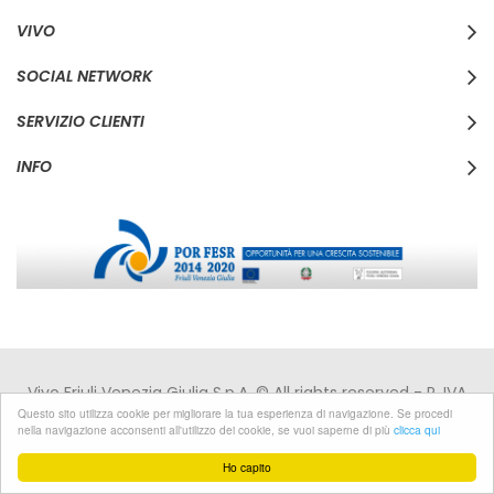
VIVO
SOCIAL NETWORK
SERVIZIO CLIENTI
INFO
Vivo Friuli Venezia Giulia S.p.A. © All rights reserved - P. IVA
IT00168110310 - C.F. 00168110310 -
Privacy
|
Cookies
Questo sito utilizza cookie per migliorare la tua esperienza di navigazione. Se procedi
nella navigazione acconsenti all'utilizzo dei cookie, se vuoi saperne di più
clicca qui
Developed by Pixel
Ho capito