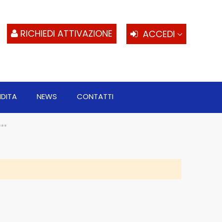
S
al
c
RICHIEDI ATTIVAZIONE
ACCEDI
NDITA
NEWS
CONTATTI
***