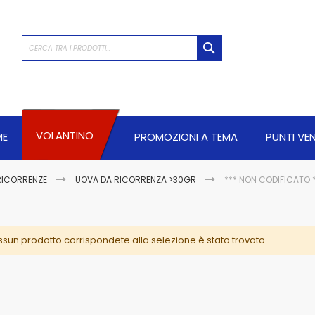
CERCA
VOLANTINO
ME
PROMOZIONI A TEMA
PUNTI VE
RICORRENZE
UOVA DA RICORRENZA >30GR
*** NON CODIFICATO 
sun prodotto corrispondete alla selezione è stato trovato.