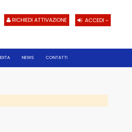
S
al
c
RICHIEDI ATTIVAZIONE
ACCEDI
NDITA
NEWS
CONTATTI