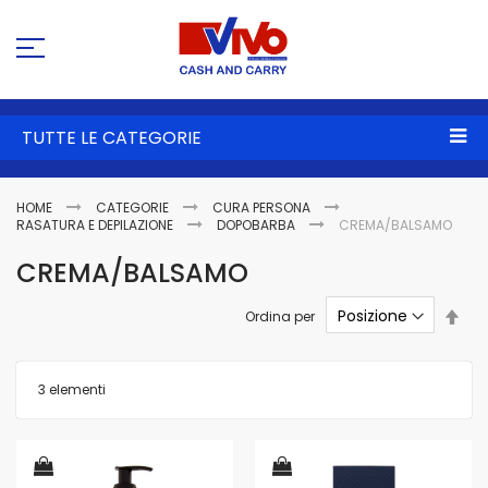
Sa
al
co
TUTTE LE CATEGORIE
HOME
CATEGORIE
CURA PERSONA
RASATURA E DEPILAZIONE
DOPOBARBA
CREMA/BALSAMO
CREMA/BALSAMO
Imp
Ordina per
la
dire
dec
3
elementi