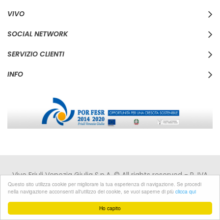
VIVO
SOCIAL NETWORK
SERVIZIO CLIENTI
INFO
Vivo Friuli Venezia Giulia S.p.A. © All rights reserved - P. IVA
IT00168110310 - C.F. 00168110310 -
Privacy
|
Cookies
Questo sito utilizza cookie per migliorare la tua esperienza di navigazione. Se procedi
nella navigazione acconsenti all'utilizzo dei cookie, se vuoi saperne di più
clicca qui
Developed by Pixel
Ho capito