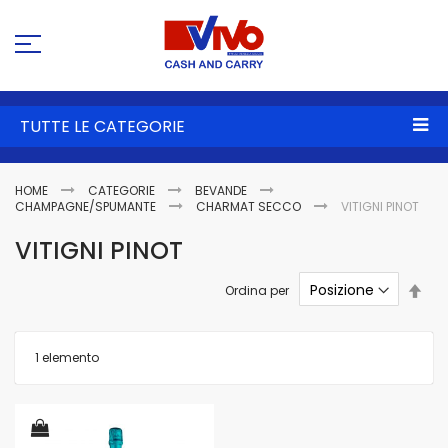
Sa
al
co
TUTTE LE CATEGORIE
HOME
CATEGORIE
BEVANDE
CHAMPAGNE/SPUMANTE
CHARMAT SECCO
VITIGNI PINOT
VITIGNI PINOT
Imp
Ordina per
la
dire
dec
1
elemento