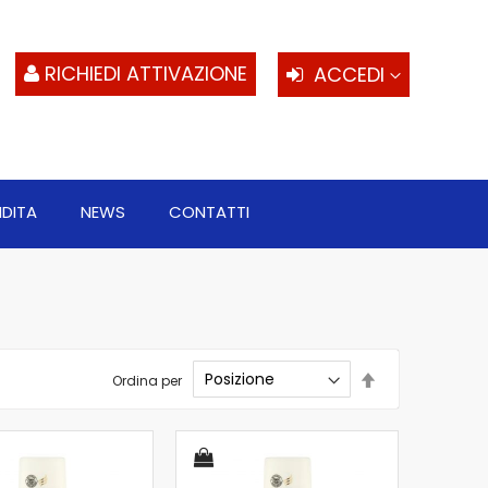
S
al
c
RICHIEDI ATTIVAZIONE
ACCEDI
NDITA
NEWS
CONTATTI
Imposta
Ordina per
la
direzione
decrescente