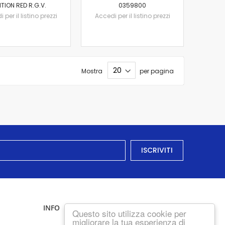
ITION RED R.G.V.
0359800
 per il listino prezzi
Accedi per il listino prezzi
Mostra
per pagina
ISCRIVITI
INFO
Questo sito utilizza cookie per
migliorare la tua esperienza di