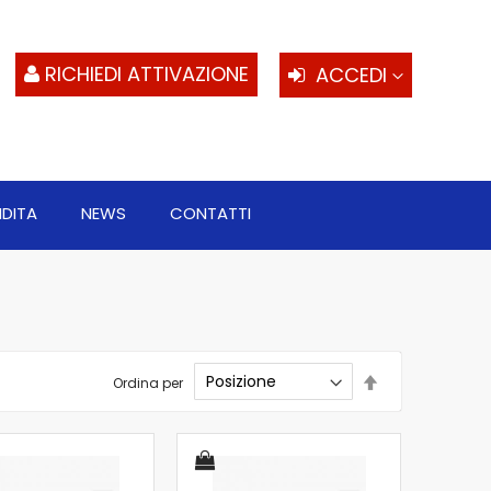
S
al
c
RICHIEDI ATTIVAZIONE
ACCEDI
NDITA
NEWS
CONTATTI
Imposta
Ordina per
la
direzione
decrescente