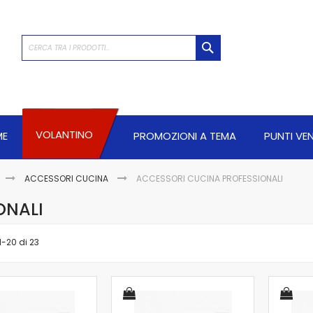
CERCA
VOLANTINO
ME
PROMOZIONI A TEMA
PUNTI VE
ACCESSORI CUCINA
ACCESSORI CUCINA PROFESSIONALI
ONALI
1
-
20
di
23