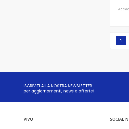
Accedi 
Pagin
Attu
1
ISCRIVITI ALLA NOSTRA NEWSLETTER
per aggiornamenti, news e offerte!
VIVO
SOCIAL 