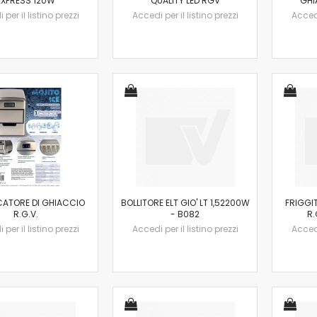
EXPRESS 120W
QUALITY LED RGV
GHI
per il listino prezzi
Accedi per il listino prezzi
Accedi
CATORE DI GHIACCIO
BOLLITORE ELT GIO' LT 1,52200W
FRIGGI
R.G.V.
- B082
R.
per il listino prezzi
Accedi per il listino prezzi
Accedi