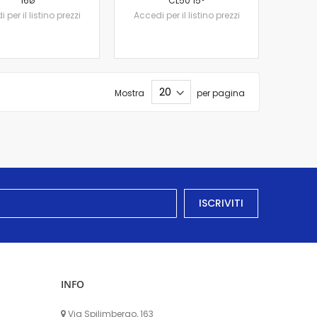
16ø
CL50 15°
 per il listino prezzi
Accedi per il listino prezzi
Mostra
per pagina
ISCRIVITI
INFO
Via Spilimbergo, 163