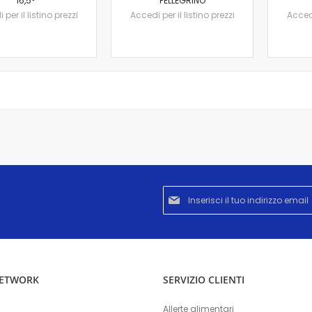
16,5°
PELLEGRINO
per il listino prezzi
Accedi per il listino prezzi
Accedi
Iscriviti
alla
nostra
Newsletter:
NETWORK
SERVIZIO CLIENTI
Allerte alimentari