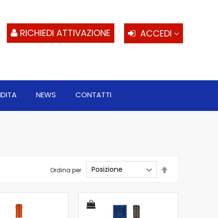
S
al
c
RICHIEDI ATTIVAZIONE
ACCEDI
NDITA
NEWS
CONTATTI
Imposta
Ordina per
la
direzione
decrescente