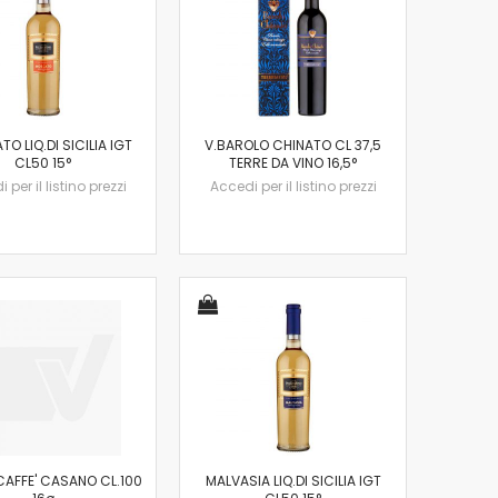
O LIQ.DI SICILIA IGT
V.BAROLO CHINATO CL 37,5
CL50 15°
TERRE DA VINO 16,5°
 per il listino prezzi
Accedi per il listino prezzi
AFFE' CASANO CL.100
MALVASIA LIQ.DI SICILIA IGT