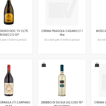
IOIOSO DOC TV CL75
CREMA FRAGOLA CASANO LT.1
MOSCAT
PROSECCO 10°
16ø
per il listino prezzi
Accedi per il listino prezzi
Accedi
FORMULA LT1 CARPANO
ZIBIBBO DI SICILIA LIQ.CL50 15°
CREMA C