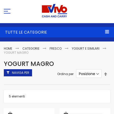
Sa
al
co
TUTTE LE CATEGORIE
HOME
CATEGORIE
FRESCO
YOGURT E SIMILARI
YOGURT MAGRO
YOGURT MAGRO
NAVIGA PER
Imp
Ordina per
la
dire
dec
5
elementi