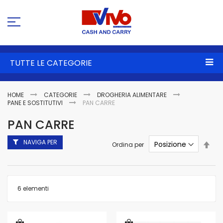
Sa
al
co
TUTTE LE CATEGORIE
HOME
CATEGORIE
DROGHERIA ALIMENTARE
PANE E SOSTITUTIVI
PAN CARRE
PAN CARRE
NAVIGA PER
Imp
Ordina per
la
dire
dec
6
elementi