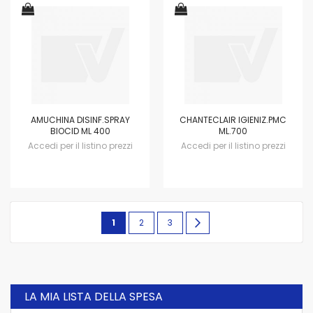
AMUCHINA DISINF.SPRAY
CHANTECLAIR IGIENIZ.PMC
BIOCID ML 400
ML.700
Accedi per il listino prezzi
Accedi per il listino prezzi
Pagina
Attualmente
Pagina
Pagina
Pagina
avanti
1
2
3
stai
leggendo
la
LA MIA LISTA DELLA SPESA
pagina