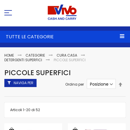
Sa
al
co
TUTTE LE CATEGORIE
HOME
CATEGORIE
CURA CASA
DETERGENTI SUPERFICI
PICCOLE SUPERFICI
PICCOLE SUPERFICI
NAVIGA PER
Imp
Ordina per
la
dire
dec
Articoli
1
-
20
di
52