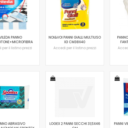
VILEDA PANNO
NOI&VOI PANNI GIALLI MULTIUSO
PANNO
OTONE+MICROFIBRA
X3 CM38X40
FANT
per il listino prezzi
Accedi per il listino prezzi
Accedi
ANNO ABRASIVO
LOGEX 2 PANNI SECCHI 31,5X46
PANNI VI