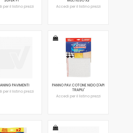
SUPER P1
MULTIUSO X3
 per il listino prezzi
Accedi per il listino prezzi
ANING PAVIMENTI
PANNO PAV.COTONE NIDO D'API
TRAPIU'
 per il listino prezzi
Accedi per il listino prezzi