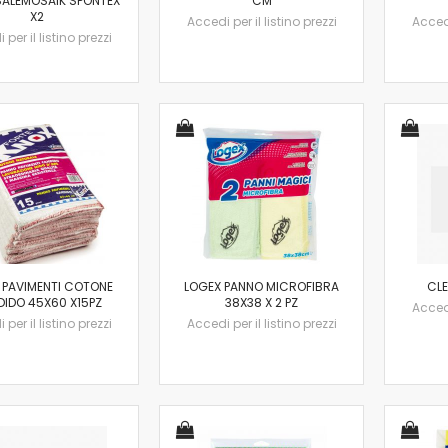
SALEMOSAIK SPONTEX
CM
X2
Accedi per il listino prezzi
Accedi
per il listino prezzi
 PAVIMENTI COTONE
LOGEX PANNO MICROFIBRA
CLE
IDO 45X60 X15PZ
38X38 X 2 PZ
Accedi
per il listino prezzi
Accedi per il listino prezzi