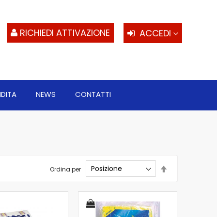
S
al
c
RICHIEDI ATTIVAZIONE
ACCEDI
NDITA
NEWS
CONTATTI
Imposta
Ordina per
la
direzione
decrescente