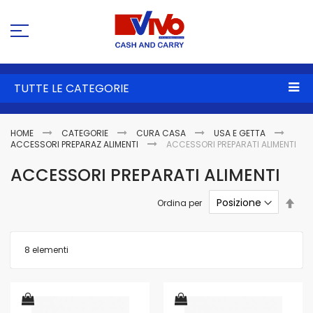
Sa
al
co
TUTTE LE CATEGORIE
HOME
CATEGORIE
CURA CASA
USA E GETTA
ACCESSORI PREPARAZ ALIMENTI
ACCESSORI PREPARATI ALIMENTI
ACCESSORI PREPARATI ALIMENTI
Imp
Ordina per
la
dire
dec
8
elementi