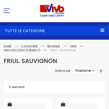
Sa
al
co
TUTTE LE CATEGORIE
HOME
CATEGORIE
BEVANDE
VINO
VINO DOC/DOCG BIANCO
FRIUL. SAUVIGNON
FRIUL. SAUVIGNON
Imp
Ordina per
la
dire
dec
13
elementi