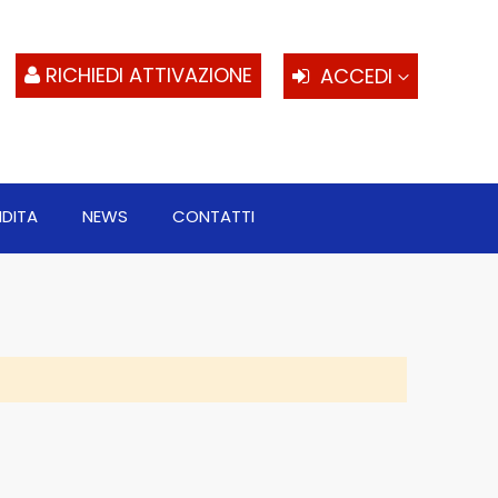
S
al
c
RICHIEDI ATTIVAZIONE
ACCEDI
NDITA
NEWS
CONTATTI