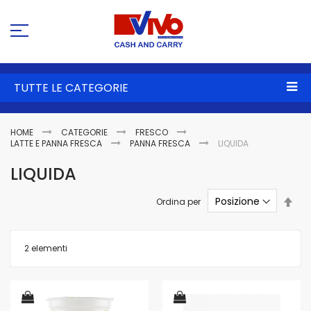
Sa
al
co
TUTTE LE CATEGORIE
HOME
CATEGORIE
FRESCO
LATTE E PANNA FRESCA
PANNA FRESCA
LIQUIDA
LIQUIDA
Imp
Ordina per
la
dire
dec
2
elementi