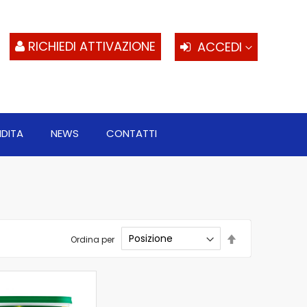
S
al
c
RICHIEDI ATTIVAZIONE
ACCEDI
NDITA
NEWS
CONTATTI
Imposta
Ordina per
la
direzione
decrescente