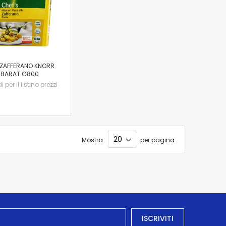
.ZAFFERANO KNORR
BARAT.G800
 per il listino prezzi
Mostra
per pagina
ISCRIVITI