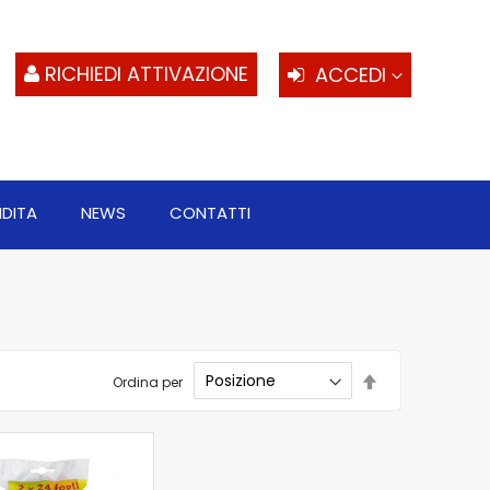
S
al
c
RICHIEDI ATTIVAZIONE
ACCEDI
NDITA
NEWS
CONTATTI
Imposta
Ordina per
la
direzione
decrescente