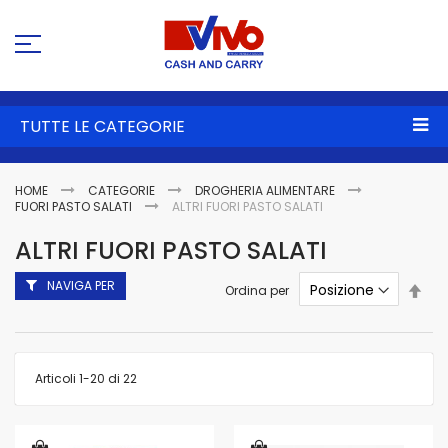
Sa
al
co
TUTTE LE CATEGORIE
HOME
CATEGORIE
DROGHERIA ALIMENTARE
FUORI PASTO SALATI
ALTRI FUORI PASTO SALATI
ALTRI FUORI PASTO SALATI
NAVIGA PER
Imp
Ordina per
la
dire
dec
Articoli
1
-
20
di
22