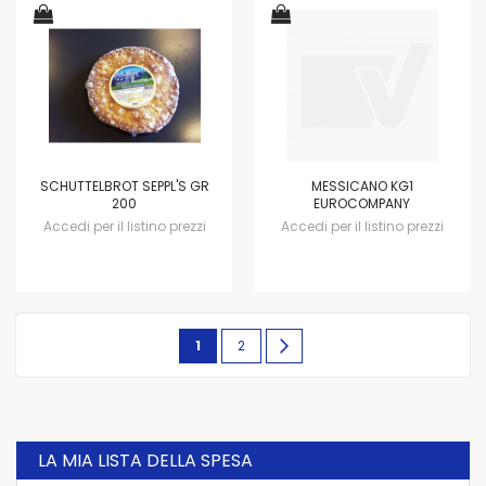
SCHUTTELBROT SEPPL'S GR
MESSICANO KG1
200
EUROCOMPANY
Accedi per il listino prezzi
Accedi per il listino prezzi
Pagina
Attualmente
Pagina
Pagina
avanti
1
2
stai
leggendo
la
LA MIA LISTA DELLA SPESA
pagina