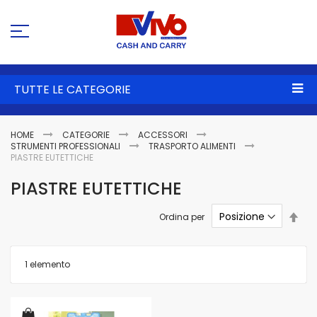
Sa
al
co
TUTTE LE CATEGORIE
HOME
CATEGORIE
ACCESSORI
STRUMENTI PROFESSIONALI
TRASPORTO ALIMENTI
PIASTRE EUTETTICHE
PIASTRE EUTETTICHE
Imp
Ordina per
la
dire
dec
1
elemento