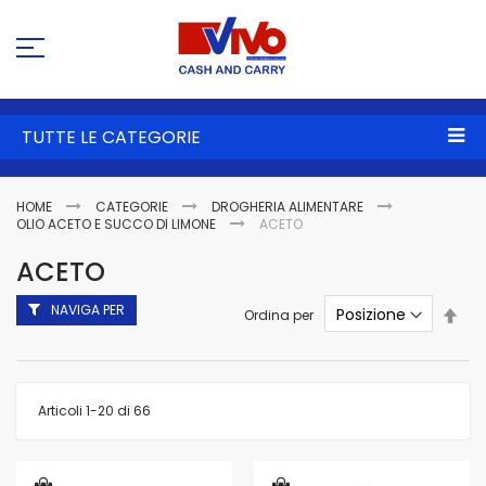
Sa
al
co
TUTTE LE CATEGORIE
HOME
CATEGORIE
DROGHERIA ALIMENTARE
OLIO ACETO E SUCCO DI LIMONE
ACETO
ACETO
NAVIGA PER
Imp
Ordina per
la
dire
dec
Articoli
1
-
20
di
66