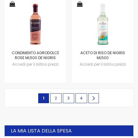
CONDIMENTO AGRODOLCE
ACETO DI RISO DE NIGRIS
ROSE ML500 DE NIGRIS
ML500
Accedi per il listino prezzi
Accedi per il listino prezzi
Pagina
Attualmente
Pagina
Pagina
Pagina
Pagina
avanti
1
2
3
4
stai
leggendo
la
LA MIA LISTA DELLA SPESA
pagina