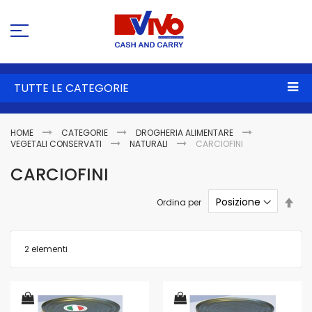
Sa
al
co
TUTTE LE CATEGORIE
HOME
CATEGORIE
DROGHERIA ALIMENTARE
VEGETALI CONSERVATI
NATURALI
CARCIOFINI
CARCIOFINI
Imp
Ordina per
la
dire
dec
2
elementi