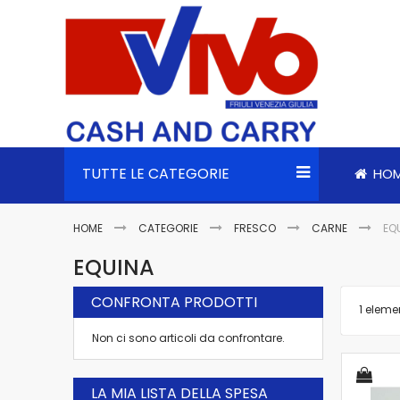
TUTTE LE CATEGORIE
HO
HOME
CATEGORIE
FRESCO
CARNE
EQ
EQUINA
CONFRONTA PRODOTTI
1
eleme
Non ci sono articoli da confrontare.
LA MIA LISTA DELLA SPESA