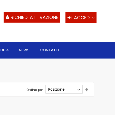
S
al
c
RICHIEDI ATTIVAZIONE
ACCEDI
NDITA
NEWS
CONTATTI
Imposta
Ordina per
la
direzione
decrescente