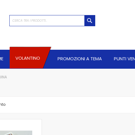
CERCA
VOLANTINO
ME
PROMOZIONI A TEMA
PUNTI VE
UINA
nto