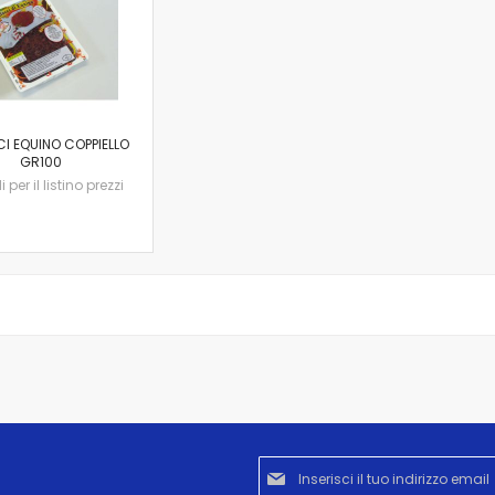
CI EQUINO COPPIELLO
GR100
per il listino prezzi
Iscriviti
alla