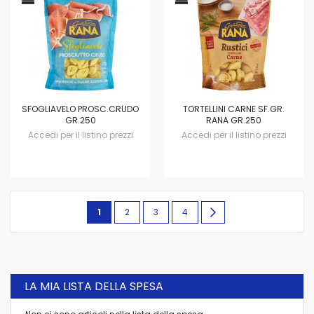
SFOGLIAVELO PROSC.CRUDO
TORTELLINI CARNE SF.GR.
GR.250
RANA GR.250
Accedi per il listino prezzi
Accedi per il listino prezzi
Pagina
Attualmente
Pagina
Pagina
Pagina
Pagina
avanti
1
2
3
4
stai
leggendo
la
LA MIA LISTA DELLA SPESA
pagina