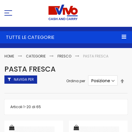
Sa
al
co
TUTTE LE CATEGORIE
HOME
CATEGORIE
FRESCO
PASTA FRESCA
PASTA FRESCA
NAVIGA PER
Imp
Ordina per
la
dire
dec
Articoli
1
-
20
di
65