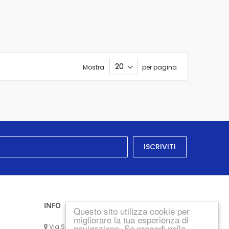
Mostra
per pagina
ISCRIVITI
INFO
Questo sito utilizza cookie per
migliorare la tua esperienza di
navigazione. Se procedi nella
Via Spilimbergo, 163