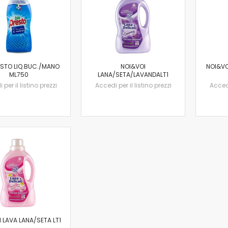
ESTO LIQ.BUC./MANO
NOI&VOI
NOI&VO
ML750
LANA/SETA/LAVANDALT1
per il listino prezzi
Accedi per il listino prezzi
Accedi
 LAVA LANA/SETA LT1