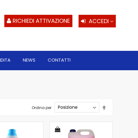
S
al
c
RICHIEDI ATTIVAZIONE
ACCEDI
NDITA
NEWS
CONTATTI
Imposta
Ordina per
la
direzione
decrescente