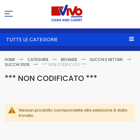
Sa
al
co
TUTTE LE CATEGORIE
HOME
CATEGORIE
BEVANDE
SUCCHI E NETTARI
SUCCHI 100%
*** NON CODIFICATO ***
*** NON CODIFICATO ***
Nessun prodotto corrispondete alla selezione è stato
trovato.