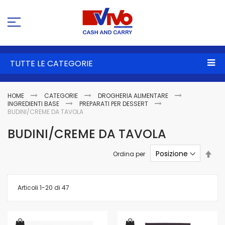
Sa
al
co
TUTTE LE CATEGORIE
HOME
CATEGORIE
DROGHERIA ALIMENTARE
INGREDIENTI BASE
PREPARATI PER DESSERT
BUDINI/CREME DA TAVOLA
BUDINI/CREME DA TAVOLA
Imp
Ordina per
la
dire
dec
Articoli
1
-
20
di
47