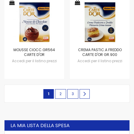
MOUSSE CIOCC.GR564
CREMA PASTIC.A FREDDO
CARTE D'OR
CARTE D'OR GR.900
Accedi per il listino prezzi
Accedi per il listino prezzi
Pagina
Attualmente
Pagina
Pagina
Pagina
avanti
1
2
3
stai
leggendo
la
LA MIA LISTA DELLA SPESA
pagina