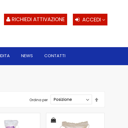
S
al
c
RICHIEDI ATTIVAZIONE
ACCEDI
NDITA
NEWS
CONTATTI
Imposta
Ordina per
la
direzione
decrescente