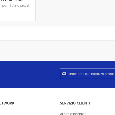
UBLE FACE PZ40
per il listino prezzi
Iscriviti
alla
nostra
Newsletter:
NETWORK
SERVIZIO CLIENTI
Allerte alimentari