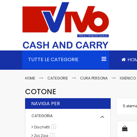
TUTTE LE CATEGORIE
HO
HOME
CATEGORIE
CURA PERSONA
IGIENICO
COTONE
NAVIGA PER
5
eleme
CATEGORIA
Dischetti
elementi
4
Zig Zag
elemento
1