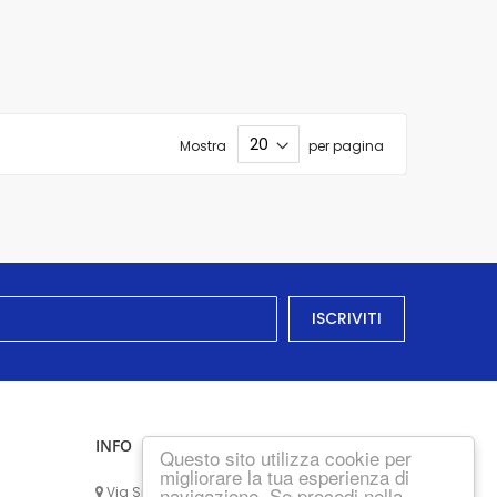
Mostra
per pagina
ISCRIVITI
INFO
Questo sito utilizza cookie per
migliorare la tua esperienza di
navigazione. Se procedi nella
Via Spilimbergo, 163